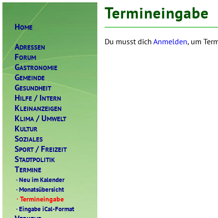
Termineingabe
H
OME
Du musst dich
Anmelden
, um Term
A
DRESSEN
F
ORUM
G
ASTRONOMIE
G
EMEINDE
G
ESUNDHEIT
H
/ I
ILFE
NTERN
K
LEINANZEIGEN
K
/ U
LIMA
MWELT
K
ULTUR
S
OZIALES
S
/ F
PORT
REIZEIT
S
TADTPOLITIK
T
ERMINE
·
Neu im Kalender
·
Monatsübersicht
·
Termineingabe
·
Eingabe iCal-Format