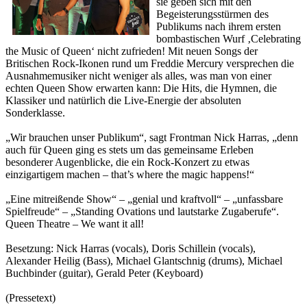
sie geben sich mit den
Begeisterungsstürmen des
Publikums nach ihrem ersten
bombastischen Wurf ‚Celebrating
the Music of Queen‘ nicht zufrieden! Mit neuen Songs der
Britischen Rock-Ikonen rund um Freddie Mercury versprechen die
Ausnahmemusiker nicht weniger als alles, was man von einer
echten Queen Show erwarten kann: Die Hits, die Hymnen, die
Klassiker und natürlich die Live-Energie der absoluten
Sonderklasse.
„Wir brauchen unser Publikum“, sagt Frontman Nick Harras, „denn
auch für Queen ging es stets um das gemeinsame Erleben
besonderer Au­genblicke, die ein Rock-Konzert zu etwas
einzigartigem machen – that’s where the magic happens!“
„Eine mitreißende Show“ – „genial und kraftvoll“ – „unfassbare
Spiel­freude“ – „Standing Ovations und lautstarke Zugaberufe“.
Queen Theatre – We want it all!
Besetzung: Nick Harras (vocals), Doris Schillein (vocals),
Alexander Heilig (Bass), Michael Glantschnig (drums), Michael
Buchbinder (guitar), Gerald Peter (Keyboard)
(Pressetext)