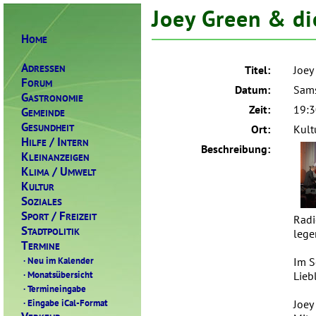
Joey Green & di
H
OME
A
DRESSEN
Titel:
Joey
F
ORUM
Datum:
Sams
G
ASTRONOMIE
Zeit:
19:3
G
EMEINDE
G
ESUNDHEIT
Ort:
Kult
H
/ I
ILFE
NTERN
Beschreibung:
K
LEINANZEIGEN
K
/ U
LIMA
MWELT
K
ULTUR
S
OZIALES
S
/ F
PORT
REIZEIT
Radi
S
TADTPOLITIK
lege
T
ERMINE
·
Neu im Kalender
Im S
·
Monatsübersicht
Lieb
·
Termineingabe
·
Eingabe iCal-Format
Joey