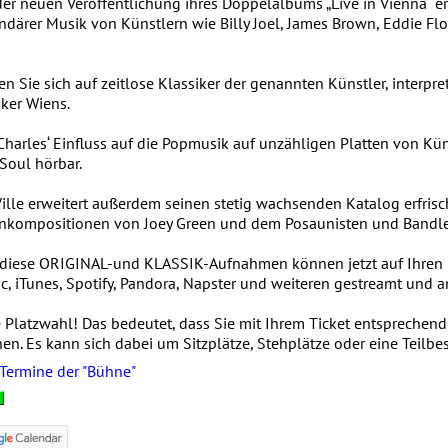
der neuen Veröffentlichung ihres Doppelalbums „Live in Vienna“ er
ndärer Musik von Künstlern wie Billy Joel, James Brown, Eddie Fl
en Sie sich auf zeitlose Klassiker der genannten Künstler, interpre
ker Wiens.
Charles‘ Einfluss auf die Popmusik auf unzähligen Platten von Kü
Soul hörbar.
ille erweitert außerdem seinen stetig wachsenden Katalog erfrisch
nkompositionen von Joey Green und dem Posaunisten und Bandle
 diese ORIGINAL-und KLASSIK-Aufnahmen können jetzt auf Ihren 
c, iTunes, Spotify, Pandora, Napster und weiteren gestreamt und 
e Platzwahl! Das bedeutet, dass Sie mit Ihrem Ticket entsprechen
en. Es kann sich dabei um Sitzplätze, Stehplätze oder eine Teilb
 Termine der "Bühne"