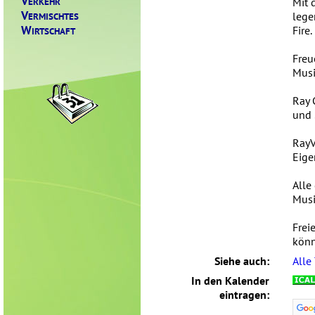
V
ERKEHR
Mit 
V
lege
ERMISCHTES
W
Fire.
IRTSCHAFT
Freu
Musi
Ray 
und 
RayV
Eige
Alle
Musi
Frei
könn
Siehe auch:
Alle
In den Kalender
eintragen: