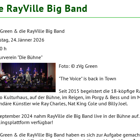
e RayVille Big Band
 Green & die RayVille Big Band
tag, 24. Jänner 2026
0 h
urverein "Die Bühne"
Foto: © zVg Green
"The Voice" is back in Town
Seit 2015 begeistert die 18-köpfige 
o Kulturhaus, auf der Bühne, im Reigen, im Porgy & Bess und im M
ndäre Künstler wie Ray Charles, Nat King Cole und Billy Joel.
eptember 2024 nahm RayVille die Big Band live in der Bühne auf. 
lingsplattform verfügbar!
 Green & die RayVille Big Band haben es sich zur Aufgabe gemacht