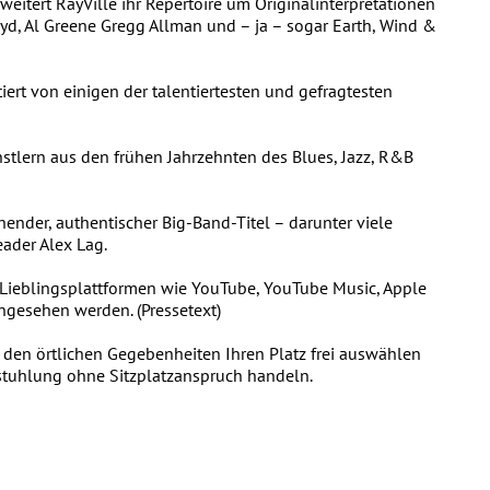
weitert RayVille ihr Repertoire um Originalinterpretationen
oyd, Al Greene Gregg Allman und – ja – sogar Earth, Wind &
tiert von einigen der talentiertesten und gefragtesten
nstlern aus den frühen Jahrzehnten des Blues, Jazz, R&B
ender, authentischer Big-Band-Titel – darunter viele
ader Alex Lag.
Lieblingsplattformen wie YouTube, YouTube Music, Apple
angesehen werden. (Pressetext)
d den örtlichen Gegebenheiten Ihren Platz frei auswählen
estuhlung ohne Sitzplatzanspruch handeln.