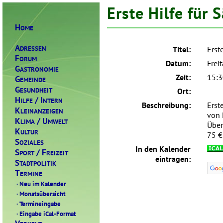
Erste Hilfe für
H
OME
A
DRESSEN
Titel:
Erst
F
ORUM
Datum:
Frei
G
ASTRONOMIE
Zeit:
15:3
G
EMEINDE
G
ESUNDHEIT
Ort:
H
/ I
ILFE
NTERN
Beschreibung:
Erst
K
LEINANZEIGEN
von 
K
/ U
LIMA
MWELT
Üben
K
ULTUR
75 €
S
OZIALES
In den Kalender
S
/ F
PORT
REIZEIT
eintragen:
S
TADTPOLITIK
T
ERMINE
·
Neu im Kalender
·
Monatsübersicht
·
Termineingabe
·
Eingabe iCal-Format