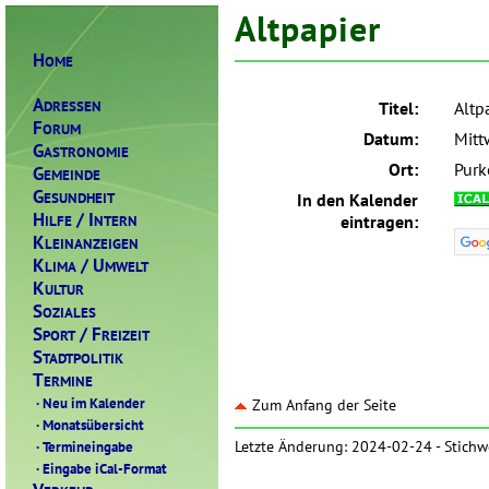
Altpapier
H
OME
A
DRESSEN
Titel:
Altp
F
ORUM
Datum:
Mitt
G
ASTRONOMIE
Ort:
Purk
G
EMEINDE
G
ESUNDHEIT
In den Kalender
H
/ I
ILFE
NTERN
eintragen:
K
LEINANZEIGEN
K
/ U
LIMA
MWELT
K
ULTUR
S
OZIALES
S
/ F
PORT
REIZEIT
S
TADTPOLITIK
T
ERMINE
·
Neu im Kalender
Zum Anfang der Seite
·
Monatsübersicht
·
Termineingabe
Letzte Änderung: 2024-02-24 -
Stichw
·
Eingabe iCal-Format