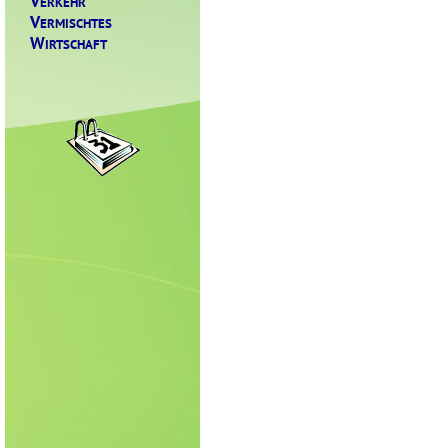
V
ERKEHR
V
ERMISCHTES
W
IRTSCHAFT