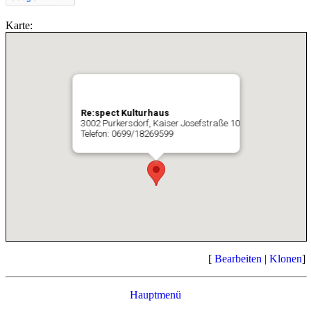
Karte:
Re:spect Kulturhaus
3002 Purkersdorf, Kaiser Josefstraße 10
Telefon: 0699/18269599
[
Bearbeiten
|
Klonen
]
Hauptmenü