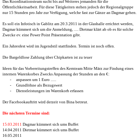
Das Koordinationsteam sucht bis auf Weiteres jemanden für die
Öffentlichkeitsarbeit. Für diese Tätigkeiten stehen jedoch der Regionalgruppe
nur 15 Stunden pro Jahr zur Verfügung, welche fast zur Gänze an Dagmar gehen.
Es soll ein Infotisch in Gablitz am 20.3.2011 in der Glashalle errichtet werden,
Dagmar kümmert sich um die Anmeldung, ..... Dietmar klärt ab ob es für solche
Zwecke ev. eine Power Point Präsentation gibt.
Ein Jahresfest wird im Jugendstil stattfinden. Termin ist noch offen.
Die Bargeldlose Zahlung über Chipkarten ist zu teuer
Ideen für das Vorbereitungstreffen des Kernteam Mitte März zur Findung eines
internen Warenkorbes Zwecks Anpassung der Stunden an den €:
-
anpassen um 1 Euro ......
-
Grundlöhne als Bezugswert
-
Dienstleistungen im Warenkorb erfassen
Der Facebookauftritt wird derzeit von Bina betreut.
Die nächsten Termine sind:
15.03.2011
Dagmar kümmert sich ums Buffet
14.04.2011 Dietmar kümmert sich ums Buffet
16.05.2011