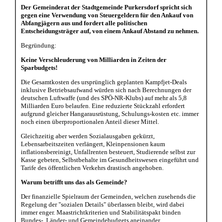
Der Gemeinderat der Stadtgemeinde Purkersdorf spricht sich
gegen eine Verwendung von Steuergeldern für den Ankauf von
Abfangjägern aus und fordert alle politischen
Entscheidungsträger auf, von einem Ankauf Abstand zu nehmen.
Begründung:
Keine Verschleuderung von Milliarden in Zeiten der
Sparbudgets!
Die Gesamtkosten des ursprünglich geplanten Kampfjet-Deals
inklusive Betriebsaufwand würden sich nach Berechnungen der
deutschen Luftwaffe (und des SPÖ-NR-Klubs) auf mehr als 5,8
Milliarden Euro belaufen. Eine reduzierte Stückzahl erfordert
aufgrund gleicher Hangarausrüstung, Schulungs-kosten etc. immer
noch einen überproportionalen Anteil dieser Mittel.
Gleichzeitig aber werden Sozialausgaben gekürzt,
Lebensarbeitszeiten verlängert, Kleinpensionen kaum
inflationsbereinigt, Unfallrenten besteuert, Studierende selbst zur
Kasse gebeten, Selbstbehalte im Gesundheitswesen eingeführt und
Tarife des öffentlichen Verkehrs drastisch angehoben.
Warum betrifft uns das als Gemeinde?
Der finanzielle Spielraum der Gemeinden, welchen zusehends die
Regelung der "sozialen Details" überlassen bleibt, wird dabei
immer enger. Maastrichtkriterien und Stabilitätspakt binden
Bundes-, Länder- und Gemeindebudgets aneinander.