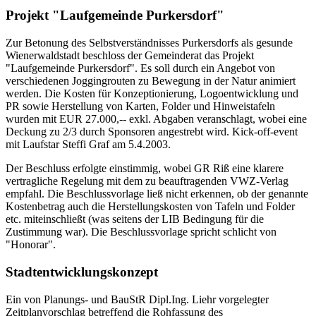
Projekt "Laufgemeinde Purkersdorf"
Zur Betonung des Selbstverständnisses Purkersdorfs als gesunde
Wienerwaldstadt beschloss der Gemeinderat das Projekt
"Laufgemeinde Purkersdorf". Es soll durch ein Angebot von
verschiedenen Joggingrouten zu Bewegung in der Natur animiert
werden. Die Kosten für Konzeptionierung, Logoentwicklung und
PR sowie Herstellung von Karten, Folder und Hinweistafeln
wurden mit EUR 27.000,-- exkl. Abgaben veranschlagt, wobei eine
Deckung zu 2/3 durch Sponsoren angestrebt wird. Kick-off-event
mit Laufstar Steffi Graf am 5.4.2003.
Der Beschluss erfolgte einstimmig, wobei GR Riß eine klarere
vertragliche Regelung mit dem zu beauftragenden VWZ-Verlag
empfahl. Die Beschlussvorlage ließ nicht erkennen, ob der genannte
Kostenbetrag auch die Herstellungskosten von Tafeln und Folder
etc. miteinschließt (was seitens der LIB Bedingung für die
Zustimmung war). Die Beschlussvorlage spricht schlicht von
"Honorar".
Stadtentwicklungskonzept
Ein von Planungs- und BauStR Dipl.Ing. Liehr vorgelegter
Zeitplanvorschlag betreffend die Rohfassung des