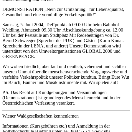
DEMONSTRATION „Nein zur Umfahrung - für Lebensqualität,
Gesundheit und eine vernünftige Verkehrspolitik!“
Samstag, 5. Juni 2004, Treffpunkt ab 09.00 Uhr beim Bahnhof
Weidling, Abmarsch 09.30 Uhr, Abschlusskundgebung ca. 12.00
Uhr bei der Pestsäule am Stadtplatz Mit Redebeiträgen von Dr.
Bernd Schweeger (Sprecher der PUK) und Gästen (Karin Kuna -
Sprecherin der LENA, und andere) Unsere Demonstration wird
unterstützt von den Umweltorganisationen GLOBAL 2000 und
GREENPEACE.
Wir wollen friedlich, aber laut und deutlich, vehement und sichtbar
unseren Unmut über die menschenverachtende Vorgangsweise und
verfehlte Verkehrspolitik unserer Politiker kundtun. Bringt Eure Wut
im Bauch, Banner und Musikinstrumente mit. Wir spielen auf!
P.S. Das Recht auf Kundgebungen und Versammlungen
(Demonstrationen) ist grundlegendes Menschenrecht und in der
Österreichischen Verfassung verankert.
Wiener Waldgesellschaften kennenlernen
Informationen (Kursgebühren etc.) und Anmeldung in der
Volkshochschule Hietzing unter Tel. 804 55 24, www.vhs-