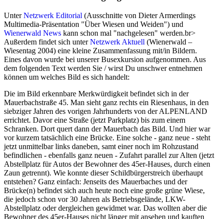
Unter
Netzwerk Editorial
(Ausschnitte von Dieter Armerdings
Multimedia-Präsentation "Über Wiesen und Weiden") und
Wienerwald News
kann schon mal "nachgelesen" werden.br>
Außerdem findet sich unter
Netzwerk Aktuell
(Wienerwald –
Wiesentag 2004) eine kleine Zusammenfassung mit/in Bildern.
Eines davon wurde bei unserer Busexkursion aufgenommen. Aus
dem folgenden Text werden Sie / wirst Du unschwer entnehmen
können um welches Bild es sich handelt:
Die im Bild erkennbare Merkwürdigkeit befindet sich in der
Mauerbachstraße 45. Man sieht ganz rechts ein Riesenhaus, in den
siebziger Jahren des vorigen Jahrhunderts von der ALPENLAND
errichtet. Davor eine Straße (jetzt Parkplatz) bis zum einem
Schranken. Dort quert dann der Mauerbach das Bild. Und hier war
vor kurzem tatsächlich eine Brücke. Eine solche - ganz neue - steht
jetzt unmittelbar links daneben, samt einer noch im Rohzustand
befindlichen - ebenfalls ganz neuen - Zufahrt parallel zur Alten (jetzt
Abstellplatz für Autos der Bewohner des 45er-Hauses, durch einen
Zaun getrennt). Wie konnte dieser Schildbürgerstreich überhaupt
entstehen? Ganz einfach: Jenseits des Mauerbaches und der
Brücke(n) befindet sich auch heute noch eine große grüne Wiese,
die jedoch schon vor 30 Jahren als Betriebsgelände, LKW-
Abstellplatz oder dergleichen gewidmet war. Das wollten aber die
Bewohner des 45er-Hauses nicht länger mit ansehen und kauften