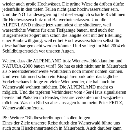
wieder auch große Hochwässer. Die grüne Wiese da drüben dürfte
jedenfalls in den tiefen Teilen nicht ganz hochwassersicher sein.
Und die NÖ Landesregierung hat diesbezüglich scharfe Richtlinien
für Hochwasserschutz und Bauverbote erlassen. Und die
ALPENLAND müsste jetzt zumindest eine sündteure, weil
wasserdichte Wanne für eine Tiefgarage bauen, und auch der
Bürgermeister zögert nun schon die längste Zeit mit der Erteilung
einer Baubewilligung, weil er bei Hochwasserschäden selbst für
diese haftbar gemacht werden könnte. Und so liegt im Mai 2004 ein
Schildbürgerstreich vor unseren Augen.
Wetten, dass die ALPENLAND trotz Wienerwalddeklaration und
NATURA-2000 bauen wird? Sie hat es sich nicht nur in Mauerbach
als Niederösterreichweite Wohltäterin noch immer richten können.
Und wen kümmert schon ein Biosphärenpark oder das tägliche
Verkehrschaos infolge zu vieler Wienpendler, die halt auch im
Wienerwald wohnen möchten. Die ALPENLAND macht es
möglich. Und die tapferen Verhinderer vom 45er-Haus signalisieren
bereits mit Plakaten im Fenster, dass sie verkaufen und wegziehen
möchten. Was ein Bild so alles aussagen kann meint Peter FRITZ,
Wienerwaldkonferenz.
PS: Weitere "Bildbeschreibungen" sollen folgen.
Eines der Ziele unserere Reise durch den Wienerwald führte uns
auch zum Hirschengartenteich in Mauerbach. Auch darüber kann