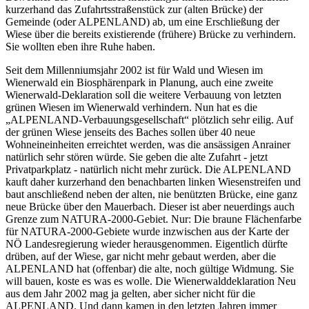
kurzerhand das Zufahrtsstraßenstück zur (alten Brücke) der
Gemeinde (oder ALPENLAND) ab, um eine Erschließung der
Wiese über die bereits existierende (frühere) Brücke zu verhindern.
Sie wollten eben ihre Ruhe haben.
Seit dem Millenniumsjahr 2002 ist für Wald und Wiesen im
Wienerwald ein Biosphärenpark in Planung, auch eine zweite
Wienerwald-Deklaration soll die weitere Verbauung von letzten
grünen Wiesen im Wienerwald verhindern. Nun hat es die
„ALPENLAND-Verbauungsgesellschaft“ plötzlich sehr eilig. Auf
der grünen Wiese jenseits des Baches sollen über 40 neue
Wohneineinheiten erreichtet werden, was die ansässigen Anrainer
natürlich sehr stören würde. Sie geben die alte Zufahrt - jetzt
Privatparkplatz - natürlich nicht mehr zurück. Die ALPENLAND
kauft daher kurzerhand den benachbarten linken Wiesenstreifen und
baut anschließend neben der alten, nie benützten Brücke, eine ganz
neue Brücke über den Mauerbach. Dieser ist aber neuerdings auch
Grenze zum NATURA-2000-Gebiet. Nur: Die braune Flächenfarbe
für NATURA-2000-Gebiete wurde inzwischen aus der Karte der
NÖ Landesregierung wieder herausgenommen. Eigentlich dürfte
drüben, auf der Wiese, gar nicht mehr gebaut werden, aber die
ALPENLAND hat (offenbar) die alte, noch gültige Widmung. Sie
will bauen, koste es was es wolle. Die Wienerwalddeklaration Neu
aus dem Jahr 2002 mag ja gelten, aber sicher nicht für die
ALPENLAND. Und dann kamen in den letzten Jahren immer