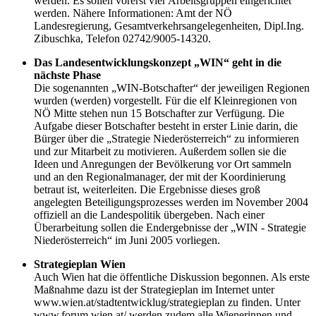
werden. Es sollen vorerst vier Arbeitsgruppen eingerichtet
werden. Nähere Informationen: Amt der NÖ
Landesregierung, Gesamtverkehrsangelegenheiten, Dipl.Ing.
Zibuschka, Telefon 02742/9005-14320.
Das Landesentwicklungskonzept „WIN“ geht in die
nächste Phase
Die sogenannten „WIN-Botschafter“ der jeweiligen Regionen
wurden (werden) vorgestellt. Für die elf Kleinregionen von
NÖ Mitte stehen nun 15 Botschafter zur Verfügung. Die
Aufgabe dieser Botschafter besteht in erster Linie darin, die
Bürger über die „Strategie Niederösterreich“ zu informieren
und zur Mitarbeit zu motivieren. Außerdem sollen sie die
Ideen und Anregungen der Bevölkerung vor Ort sammeln
und an den Regionalmanager, der mit der Koordinierung
betraut ist, weiterleiten. Die Ergebnisse dieses groß
angelegten Beteiligungsprozesses werden im November 2004
offiziell an die Landespolitik übergeben. Nach einer
Überarbeitung sollen die Endergebnisse der „WIN - Strategie
Niederösterreich“ im Juni 2005 vorliegen.
Strategieplan Wien
Auch Wien hat die öffentliche Diskussion begonnen. Als erste
Maßnahme dazu ist der Strategieplan im Internet unter
www.wien.at/stadtentwicklug/strategieplan zu finden. Unter
www.forum.wien.at/ werden zudem alle Wienerinnen und