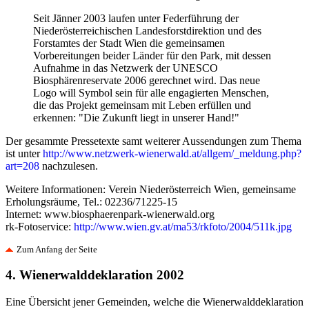
Seit Jänner 2003 laufen unter Federführung der
Niederösterreichischen Landesforstdirektion und des
Forstamtes der Stadt Wien die gemeinsamen
Vorbereitungen beider Länder für den Park, mit dessen
Aufnahme in das Netzwerk der UNESCO
Biosphärenreservate 2006 gerechnet wird. Das neue
Logo will Symbol sein für alle engagierten Menschen,
die das Projekt gemeinsam mit Leben erfüllen und
erkennen: "Die Zukunft liegt in unserer Hand!"
Der gesammte Pressetexte samt weiterer Aussendungen zum Thema
ist unter
http://www.netzwerk-wienerwald.at/allgem/_meldung.php?
art=208
nachzulesen.
Weitere Informationen: Verein Niederösterreich Wien, gemeinsame
Erholungsräume, Tel.: 02236/71225-15
Internet: www.biosphaerenpark-wienerwald.org
rk-Fotoservice:
http://www.wien.gv.at/ma53/rkfoto/2004/511k.jpg
Zum Anfang der Seite
4. Wienerwalddeklaration 2002
Eine Übersicht jener Gemeinden, welche die Wienerwalddeklaration