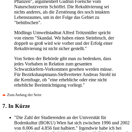
Pflanzen", argumentiert Gudrun Foelsche vom
Naturschutzverein Schöffel. Die Rekultivierung sei
nichts anderes, als die Zerstörung des noch intakten
Lebensraumes, um in der Folge das Gebiet zu
"behübschen".
Mödlings Umweltstadtrat Alfred Trötzmüller spricht
von einem "Skandal. Wir haben einen Steinbruch, der
doppelt so groß wird wie vorher und der Erfolg einer
Rekultivierung ist nicht sicher gestellt."
Von Seiten der Behörde gibt man zu bedenken, dass
jedes Vorhaben in Relation zum gesamten
Schwarzkiefern-Vorkommen gesehen werden müsse.
Für Bezirkshauptmann-Stellvertreter Andreas Strobl ist
die Kernfrage, ob "eine erhebliche oder eine nicht
erhebliche Beeinträchtigung vorliegt."
Zum Anfang der Seite
7. In Kürze
"Die Zahl der Studierenden an der Universität für
Bodenkultur (BOKU) Wien hat sich zwischen 1996 und 2002
von 8.006 auf 4.856 fast halbiert." Irgendwie habe ich bei