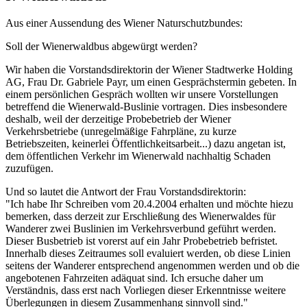
Aus einer Aussendung des Wiener Naturschutzbundes:
Soll der Wienerwaldbus abgewürgt werden?
Wir haben die Vorstandsdirektorin der Wiener Stadtwerke Holding
AG, Frau Dr. Gabriele Payr, um einen Gesprächstermin gebeten. In
einem persönlichen Gespräch wollten wir unsere Vorstellungen
betreffend die Wienerwald-Buslinie vortragen. Dies insbesondere
deshalb, weil der derzeitige Probebetrieb der Wiener
Verkehrsbetriebe (unregelmäßige Fahrpläne, zu kurze
Betriebszeiten, keinerlei Öffentlichkeitsarbeit...) dazu angetan ist,
dem öffentlichen Verkehr im Wienerwald nachhaltig Schaden
zuzufügen.
Und so lautet die Antwort der Frau Vorstandsdirektorin:
"Ich habe Ihr Schreiben vom 20.4.2004 erhalten und möchte hiezu
bemerken, dass derzeit zur Erschließung des Wienerwaldes für
Wanderer zwei Buslinien im Verkehrsverbund geführt werden.
Dieser Busbetrieb ist vorerst auf ein Jahr Probebetrieb befristet.
Innerhalb dieses Zeitraumes soll evaluiert werden, ob diese Linien
seitens der Wanderer entsprechend angenommen werden und ob die
angebotenen Fahrzeiten adäquat sind. Ich ersuche daher um
Verständnis, dass erst nach Vorliegen dieser Erkenntnisse weitere
Überlegungen in diesem Zusammenhang sinnvoll sind."