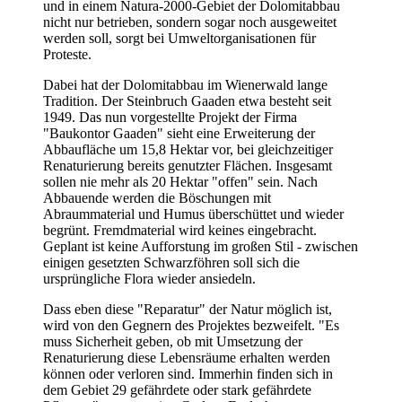
und in einem Natura-2000-Gebiet der Dolomitabbau
nicht nur betrieben, sondern sogar noch ausgeweitet
werden soll, sorgt bei Umweltorganisationen für
Proteste.
Dabei hat der Dolomitabbau im Wienerwald lange
Tradition. Der Steinbruch Gaaden etwa besteht seit
1949. Das nun vorgestellte Projekt der Firma
"Baukontor Gaaden" sieht eine Erweiterung der
Abbaufläche um 15,8 Hektar vor, bei gleichzeitiger
Renaturierung bereits genutzter Flächen. Insgesamt
sollen nie mehr als 20 Hektar "offen" sein. Nach
Abbauende werden die Böschungen mit
Abraummaterial und Humus überschüttet und wieder
begrünt. Fremdmaterial wird keines eingebracht.
Geplant ist keine Aufforstung im großen Stil - zwischen
einigen gesetzten Schwarzföhren soll sich die
ursprüngliche Flora wieder ansiedeln.
Dass eben diese "Reparatur" der Natur möglich ist,
wird von den Gegnern des Projektes bezweifelt. "Es
muss Sicherheit geben, ob mit Umsetzung der
Renaturierung diese Lebensräume erhalten werden
können oder verloren sind. Immerhin finden sich in
dem Gebiet 29 gefährdete oder stark gefährdete