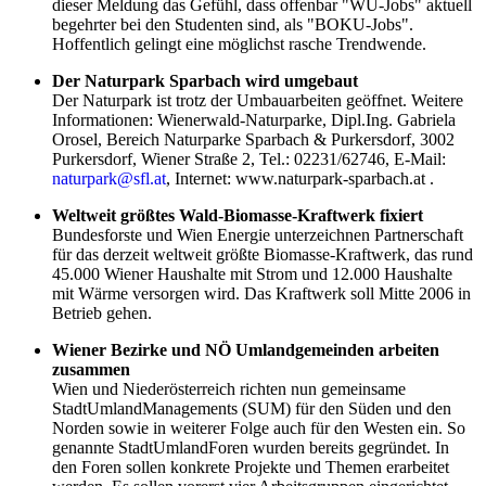
dieser Meldung das Gefühl, dass offenbar "WU-Jobs" aktuell
begehrter bei den Studenten sind, als "BOKU-Jobs".
Hoffentlich gelingt eine möglichst rasche Trendwende.
Der Naturpark Sparbach wird umgebaut
Der Naturpark ist trotz der Umbauarbeiten geöffnet. Weitere
Informationen: Wienerwald-Naturparke, Dipl.Ing. Gabriela
Orosel, Bereich Naturparke Sparbach & Purkersdorf, 3002
Purkersdorf, Wiener Straße 2, Tel.: 02231/62746, E-Mail:
naturpark@sfl.at
, Internet: www.naturpark-sparbach.at .
Weltweit größtes Wald-Biomasse-Kraftwerk fixiert
Bundesforste und Wien Energie unterzeichnen Partnerschaft
für das derzeit weltweit größte Biomasse-Kraftwerk, das rund
45.000 Wiener Haushalte mit Strom und 12.000 Haushalte
mit Wärme versorgen wird. Das Kraftwerk soll Mitte 2006 in
Betrieb gehen.
Wiener Bezirke und NÖ Umlandgemeinden arbeiten
zusammen
Wien und Niederösterreich richten nun gemeinsame
StadtUmlandManagements (SUM) für den Süden und den
Norden sowie in weiterer Folge auch für den Westen ein. So
genannte StadtUmlandForen wurden bereits gegründet. In
den Foren sollen konkrete Projekte und Themen erarbeitet