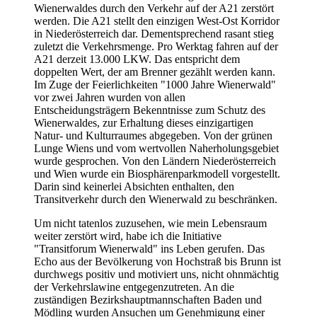
Wienerwaldes durch den Verkehr auf der A21 zerstört
werden. Die A21 stellt den einzigen West-Ost Korridor
in Niederösterreich dar. Dementsprechend rasant stieg
zuletzt die Verkehrsmenge. Pro Werktag fahren auf der
A21 derzeit 13.000 LKW. Das entspricht dem
doppelten Wert, der am Brenner gezählt werden kann.
Im Zuge der Feierlichkeiten "1000 Jahre Wienerwald"
vor zwei Jahren wurden von allen
Entscheidungsträgern Bekenntnisse zum Schutz des
Wienerwaldes, zur Erhaltung dieses einzigartigen
Natur- und Kulturraumes abgegeben. Von der grünen
Lunge Wiens und vom wertvollen Naherholungsgebiet
wurde gesprochen. Von den Ländern Niederösterreich
und Wien wurde ein Biosphärenparkmodell vorgestellt.
Darin sind keinerlei Absichten enthalten, den
Transitverkehr durch den Wienerwald zu beschränken.
Um nicht tatenlos zuzusehen, wie mein Lebensraum
weiter zerstört wird, habe ich die Initiative
"Transitforum Wienerwald" ins Leben gerufen. Das
Echo aus der Bevölkerung von Hochstraß bis Brunn ist
durchwegs positiv und motiviert uns, nicht ohnmächtig
der Verkehrslawine entgegenzutreten. An die
zuständigen Bezirkshauptmannschaften Baden und
Mödling wurden Ansuchen um Genehmigung einer