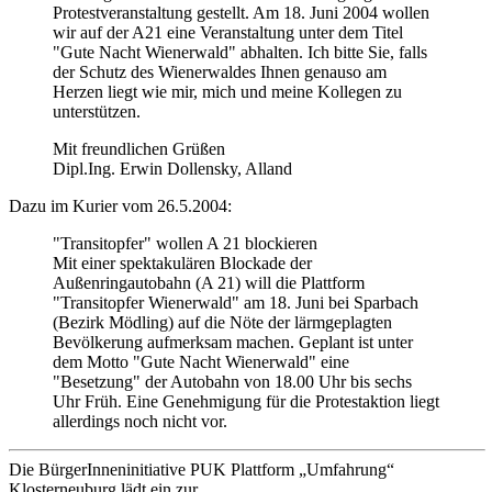
Protestveranstaltung gestellt. Am 18. Juni 2004 wollen
wir auf der A21 eine Veranstaltung unter dem Titel
"Gute Nacht Wienerwald" abhalten. Ich bitte Sie, falls
der Schutz des Wienerwaldes Ihnen genauso am
Herzen liegt wie mir, mich und meine Kollegen zu
unterstützen.
Mit freundlichen Grüßen
Dipl.Ing. Erwin Dollensky, Alland
Dazu im Kurier vom 26.5.2004:
"Transitopfer" wollen A 21 blockieren
Mit einer spektakulären Blockade der
Außenringautobahn (A 21) will die Plattform
"Transitopfer Wienerwald" am 18. Juni bei Sparbach
(Bezirk Mödling) auf die Nöte der lärmgeplagten
Bevölkerung aufmerksam machen. Geplant ist unter
dem Motto "Gute Nacht Wienerwald" eine
"Besetzung" der Autobahn von 18.00 Uhr bis sechs
Uhr Früh. Eine Genehmigung für die Protestaktion liegt
allerdings noch nicht vor.
Die BürgerInneninitiative PUK Plattform „Umfahrung“
Klosterneuburg lädt ein zur