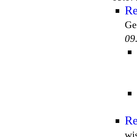
Re
Ge
09
Re
wi