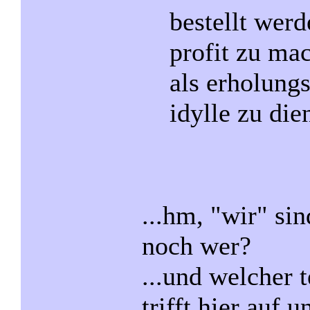
bestellt wer
profit zu ma
als erholung
idylle zu die
...hm, "wir" sin
noch wer?
...und welcher t
trifft hier auf 