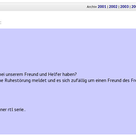
Archiv
|
|
|
2001
2002
2003
20
:
t bei unserem Freund und Helfer haben?
e Ruhestörung meldet und es sich zufällig um einen Freund des Fr
er rtl serie..