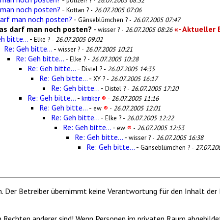
polizei? ? -
26.07.2005 08:32
 man noch posten?
-
Kottan ? -
26.07.2005 07:06
darf man noch posten?
-
Gänseblümchen ? -
26.07.2005 07:47
as darf man noch posten?
-
«- Aktueller 
wisser ? -
26.07.2005 08:26
h bitte...
-
Elke ? -
26.07.2005 09:02
Re: Geh bitte...
-
wisser ? -
26.07.2005 10:21
Re: Geh bitte...
-
Elke ? -
26.07.2005 10:28
Re: Geh bitte...
-
Distel ? -
26.07.2005 14:35
Re: Geh bitte...
-
XY ? -
26.07.2005 16:17
Re: Geh bitte...
-
Distel ? -
26.07.2005 17:20
Re: Geh bitte...
-
kritiker
®
-
26.07.2005 11:16
Re: Geh bitte...
-
ew
®
-
26.07.2005 12:01
Re: Geh bitte...
-
Elke ? -
26.07.2005 12:22
Re: Geh bitte...
-
ew
®
-
26.07.2005 12:53
Re: Geh bitte...
-
wisser ? -
26.07.2005 16:38
Re: Geh bitte...
-
Gänseblümchen ? -
27.07.20
m. Der Betreiber übernimmt keine Verantwortung für den Inhalt der 
von Rechten anderer sind! Wenn Personen im privaten Raum abgebilde