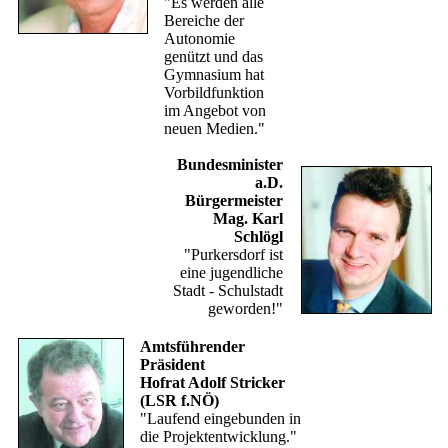
"Es werden alle
Bereiche der
Autonomie
genützt und das
Gymnasium hat
Vorbildfunktion
im Angebot von
neuen Medien."
Bundesminister
a.D.
Bürgermeister
Mag. Karl
Schlögl
"Purkersdorf ist
eine jugendliche
Stadt - Schulstadt
geworden!"
Amtsführender
Präsident
Hofrat Adolf Stricker
(LSR f.NÖ)
"Laufend eingebunden in
die Projektentwicklung."