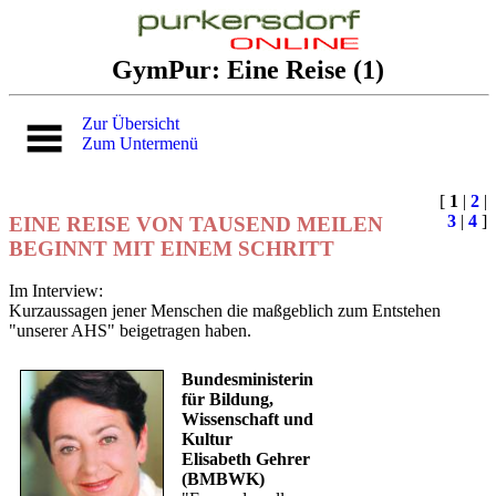
GymPur: Eine Reise (1)
Zur Übersicht
Zum Untermenü
[
1
|
2
|
3
|
4
]
EINE REISE VON TAUSEND MEILEN
BEGINNT MIT EINEM SCHRITT
Im Interview:
Kurzaussagen jener Menschen die maßgeblich zum Entstehen
"unserer AHS" beigetragen haben.
Bundesministerin
für Bildung,
Wissenschaft und
Kultur
Elisabeth Gehrer
(BMBWK)