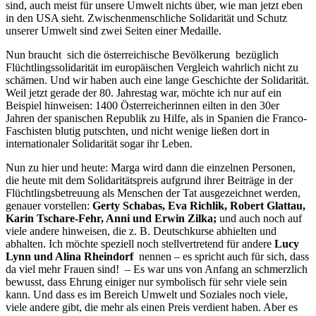
sind, auch meist für unsere Umwelt nichts über, wie man jetzt eben
in den USA sieht. Zwischenmenschliche Solidarität und Schutz
unserer Umwelt sind zwei Seiten einer Medaille.
Nun braucht sich die österreichische Bevölkerung bezüglich
Flüchtlingssolidarität im europäischen Vergleich wahrlich nicht zu
schämen. Und wir haben auch eine lange Geschichte der Solidarität.
Weil jetzt gerade der 80. Jahrestag war, möchte ich nur auf ein
Beispiel hinweisen: 1400 Österreicherinnen eilten in den 30er
Jahren der spanischen Republik zu Hilfe, als in Spanien die Franco-
Faschisten blutig putschten, und nicht wenige ließen dort in
internationaler Solidarität sogar ihr Leben.
Nun zu hier und heute: Marga wird dann die einzelnen Personen,
die heute mit dem Solidaritätspreis aufgrund ihrer Beiträge in der
Flüchtlingsbetreuung als Menschen der Tat ausgezeichnet werden,
genauer vorstellen:
Gerty Schabas, Eva Richlik, Robert Glattau,
Karin Tschare-Fehr, Anni und Erwin Zilka;
und auch noch auf
viele andere hinweisen, die z. B. Deutschkurse abhielten und
abhalten. Ich möchte speziell noch stellvertretend für andere
Lucy
Lynn und Alina Rheindorf
nennen – es spricht auch für sich, dass
da viel mehr Frauen sind! – Es war uns von Anfang an schmerzlich
bewusst, dass Ehrung einiger nur symbolisch für sehr viele sein
kann. Und dass es im Bereich Umwelt und Soziales noch viele,
viele andere gibt, die mehr als einen Preis verdient haben. Aber es