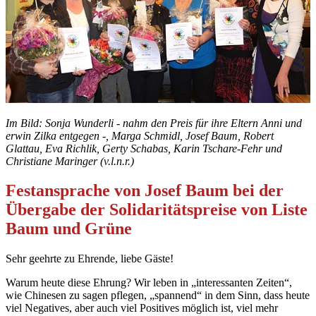
Im Bild: Sonja Wunderli - nahm den Preis für ihre Eltern Anni und
erwin Zilka entgegen -, Marga Schmidl, Josef Baum, Robert
Glattau, Eva Richlik, Gerty Schabas, Karin Tschare-Fehr und
Christiane Maringer (v.l.n.r.)
Festansprache von Josef Baum bei der
Übergabe der Solidaritätspreise von Liste
Baum und Grüne
Sehr geehrte zu Ehrende, liebe Gäste!
Warum heute diese Ehrung? Wir leben in „interessanten Zeiten“,
wie Chinesen zu sagen pflegen, „spannend“ in dem Sinn, dass heute
viel Negatives, aber auch viel Positives möglich ist, viel mehr