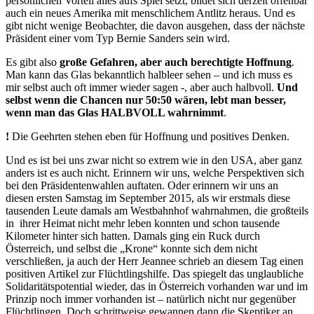
persönlichen Vorteil alles aufs Spiel setzt, bildet sich derzeit offenbar
auch ein neues Amerika mit menschlichem Antlitz heraus. Und es
gibt nicht wenige Beobachter, die davon ausgehen, dass der nächste
Präsident einer vom Typ Bernie Sanders sein wird.
Es gibt also
große Gefahren, aber auch berechtigte Hoffnung
.
Man kann das Glas bekanntlich halbleer sehen – und ich muss es
mir selbst auch oft immer wieder sagen -, aber auch halbvoll.
Und
selbst wenn die Chancen nur 50:50 wären, lebt man besser,
wenn man das Glas HALBVOLL wahrnimmt
.
!
Die Geehrten stehen eben für Hoffnung und positives Denken.
Und es ist bei uns zwar nicht so extrem wie in den USA, aber ganz
anders ist es auch nicht. Erinnern wir uns, welche Perspektiven sich
bei den Präsidentenwahlen auftaten. Oder erinnern wir uns an
diesen ersten Samstag im September 2015, als wir erstmals diese
tausenden Leute damals am Westbahnhof wahrnahmen, die großteils
in ihrer Heimat nicht mehr leben konnten und schon tausende
Kilometer hinter sich hatten. Damals ging ein Ruck durch
Österreich, und selbst die „Krone“ konnte sich dem nicht
verschließen, ja auch der Herr Jeannee schrieb an diesem Tag einen
positiven Artikel zur Flüchtlingshilfe. Das spiegelt das unglaubliche
Solidaritätspotential wieder, das in Österreich vorhanden war und im
Prinzip noch immer vorhanden ist – natürlich nicht nur gegenüber
Flüchtlingen. Doch schrittweise gewannen dann die Skeptiker an