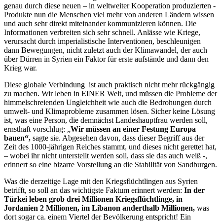
genau durch diese neuen – in weltweiter Kooperation produzierten -
Produkte nun die Menschen viel mehr von anderen Ländern wissen
und auch sehr direkt miteinander kommunizieren können. Die
Informationen verbreiten sich sehr schnell. Anlässe wie Kriege,
verursacht durch imperialistische Interventionen, beschleunigen
dann Bewegungen, nicht zuletzt auch der Klimawandel, der auch
über Dürren in Syrien ein Faktor für erste aufstände und dann den
Krieg war.
Diese globale Verbindung ist auch praktisch nicht mehr rückgängig
zu machen. Wir leben in EINER Welt, und müssen die Probleme der
himmelschreienden Ungleichheit wie auch die Bedrohungen durch
umwelt- und Klimaprobleme zusammen lösen. Sicher keine Lösung
ist, was eine Person, die demnächst Landeshauptfrau werden soll,
ernsthaft vorschlug: „
Wir müssen an einer Festung Europa
bauen“,
sagte sie. Abgesehen davon, dass dieser Begriff aus der
Zeit des 1000-jährigen Reiches stammt, und dieses nicht gerettet hat,
– wobei ihr nicht unterstellt werden soll, dass sie das auch weiß -,
erinnert so eine bizarre Vorstellung an die Stabilität von Sandburgen.
Was die derzeitige Lage mit den Kriegsflüchtlingen aus Syrien
betrifft, so soll an das wichtigste Faktum erinnert werden:
In der
Türkei leben grob drei Millionen Kriegsflüchtlinge, in
Jordanien 2 Millionen, im Libanon anderthalb Millionen,
was
dort sogar ca. einem Viertel der Bevölkerung entspricht! Ein