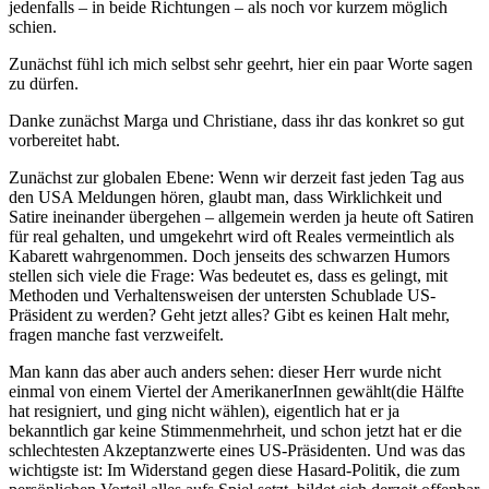
jedenfalls – in beide Richtungen – als noch vor kurzem möglich
schien.
Zunächst fühl ich mich selbst sehr geehrt, hier ein paar Worte sagen
zu dürfen.
Danke zunächst Marga und Christiane, dass ihr das konkret so gut
vorbereitet habt.
Zunächst zur globalen Ebene: Wenn wir derzeit fast jeden Tag aus
den USA Meldungen hören, glaubt man, dass Wirklichkeit und
Satire ineinander übergehen – allgemein werden ja heute oft Satiren
für real gehalten, und umgekehrt wird oft Reales vermeintlich als
Kabarett wahrgenommen. Doch jenseits des schwarzen Humors
stellen sich viele die Frage: Was bedeutet es, dass es gelingt, mit
Methoden und Verhaltensweisen der untersten Schublade US-
Präsident zu werden? Geht jetzt alles? Gibt es keinen Halt mehr,
fragen manche fast verzweifelt.
Man kann das aber auch anders sehen: dieser Herr wurde nicht
einmal von einem Viertel der AmerikanerInnen gewählt(die Hälfte
hat resigniert, und ging nicht wählen), eigentlich hat er ja
bekanntlich gar keine Stimmenmehrheit, und schon jetzt hat er die
schlechtesten Akzeptanzwerte eines US-Präsidenten. Und was das
wichtigste ist: Im Widerstand gegen diese Hasard-Politik, die zum