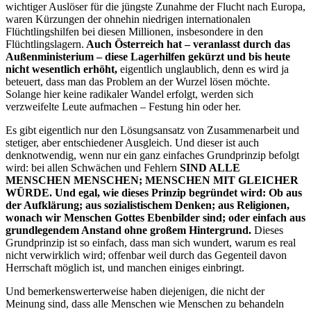
wichtiger Auslöser für die jüngste Zunahme der Flucht nach Europa,
waren Kürzungen der ohnehin niedrigen internationalen
Flüchtlingshilfen bei diesen Millionen, insbesondere in den
Flüchtlingslagern.
Auch Österreich hat – veranlasst durch das
Außenministerium – diese Lagerhilfen gekürzt und bis heute
nicht wesentlich erhöht,
eigentlich unglaublich, denn es wird ja
beteuert, dass man das Problem an der Wurzel lösen möchte.
Solange hier keine radikaler Wandel erfolgt, werden sich
verzweifelte Leute aufmachen – Festung hin oder her.
Es gibt eigentlich nur den Lösungsansatz von Zusammenarbeit und
stetiger, aber entschiedener Ausgleich. Und dieser ist auch
denknotwendig, wenn nur ein ganz einfaches Grundprinzip befolgt
wird: bei allen Schwächen und Fehlern
SIND ALLE
MENSCHEN MENSCHEN; MENSCHEN MIT GLEICHER
WÜRDE. Und egal, wie dieses Prinzip begründet wird: Ob aus
der Aufklärung; aus sozialistischem Denken; aus Religionen,
wonach wir Menschen Gottes Ebenbilder sind; oder einfach aus
grundlegendem Anstand ohne großem Hintergrund.
Dieses
Grundprinzip ist so einfach, dass man sich wundert, warum es real
nicht verwirklich wird; offenbar weil durch das Gegenteil davon
Herrschaft möglich ist, und manchen einiges einbringt.
Und bemerkenswerterweise haben diejenigen, die nicht der
Meinung sind, dass alle Menschen wie Menschen zu behandeln