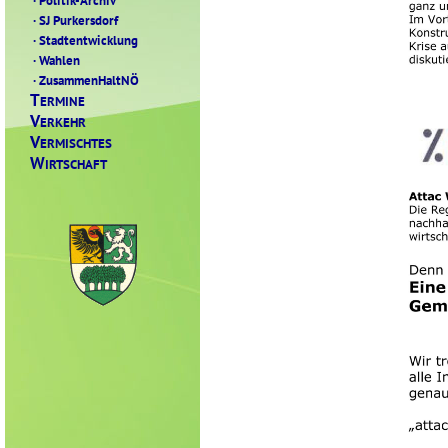
·
Politik-Archiv
·
SJ Purkersdorf
·
Stadtentwicklung
·
Wahlen
·
ZusammenHaltNÖ
T
ERMINE
V
ERKEHR
V
ERMISCHTES
W
IRTSCHAFT