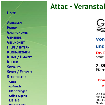
Attac - Veransta
H
OME
A
DRESSEN
F
ORUM
G
ASTRONOMIE
G
EMEINDE
G
ESUNDHEIT
H
/ I
ILFE
NTERN
K
LEINANZEIGEN
K
/ U
LIMA
MWELT
K
ULTUR
S
OZIALES
S
/ F
PORT
REIZEIT
S
TADTPOLITIK
·
Attac
·
Aufbruch
·
GR-Sitzungen
·
Grüne Jugend
·
LIB & G