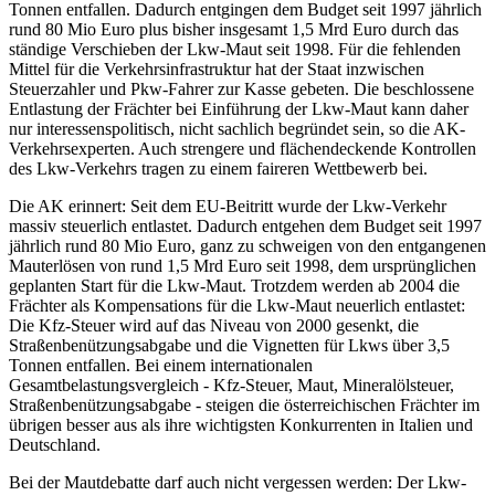
Tonnen entfallen. Dadurch entgingen dem Budget seit 1997 jährlich
rund 80 Mio Euro plus bisher insgesamt 1,5 Mrd Euro durch das
ständige Verschieben der Lkw-Maut seit 1998. Für die fehlenden
Mittel für die Verkehrsinfrastruktur hat der Staat inzwischen
Steuerzahler und Pkw-Fahrer zur Kasse gebeten. Die beschlossene
Entlastung der Frächter bei Einführung der Lkw-Maut kann daher
nur interessenspolitisch, nicht sachlich begründet sein, so die AK-
Verkehrsexperten. Auch strengere und flächendeckende Kontrollen
des Lkw-Verkehrs tragen zu einem faireren Wettbewerb bei.
Die AK erinnert: Seit dem EU-Beitritt wurde der Lkw-Verkehr
massiv steuerlich entlastet. Dadurch entgehen dem Budget seit 1997
jährlich rund 80 Mio Euro, ganz zu schweigen von den entgangenen
Mauterlösen von rund 1,5 Mrd Euro seit 1998, dem ursprünglichen
geplanten Start für die Lkw-Maut. Trotzdem werden ab 2004 die
Frächter als Kompensations für die Lkw-Maut neuerlich entlastet:
Die Kfz-Steuer wird auf das Niveau von 2000 gesenkt, die
Straßenbenützungsabgabe und die Vignetten für Lkws über 3,5
Tonnen entfallen. Bei einem internationalen
Gesamtbelastungsvergleich - Kfz-Steuer, Maut, Mineralölsteuer,
Straßenbenützungsabgabe - steigen die österreichischen Frächter im
übrigen besser aus als ihre wichtigsten Konkurrenten in Italien und
Deutschland.
Bei der Mautdebatte darf auch nicht vergessen werden: Der Lkw-