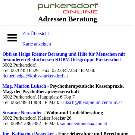
Adressen Beratung
Zur Übersicht
Karte anzeigen
Obfrau Helga Riemer Beratung und Hilfe für Menschen mit
besonderen Bedürfnissen KOBV-Ortsgruppe Purkersdorf
3002 Purkersdorf,
Tel: 0676/3516529 Fax: 02233/57244 E-Mail:
riemer.helga@kobv-purkersdorf.at
Mag. Marion Luksch
-
Psychotherapeutische Kassenpraxis,
Mag. der Psychotherapiewissenschaft
3002 Purkersdorf, Hauptplatz 6 Top 7
Tel: 0664/39 31 888 E-Mail:
Luksch@therapie-im-zentrum.at
Susanne Neurauter
-
Wohn-und Umfeldberatung
3002 Purkersdorf, Kaiser Josefstr.26
Tel: 0699/12862382 E-Mail:
sanne.neurauter.@aon.at
Ing. Katharina Passecker
-
Energieberatung und Berechnung