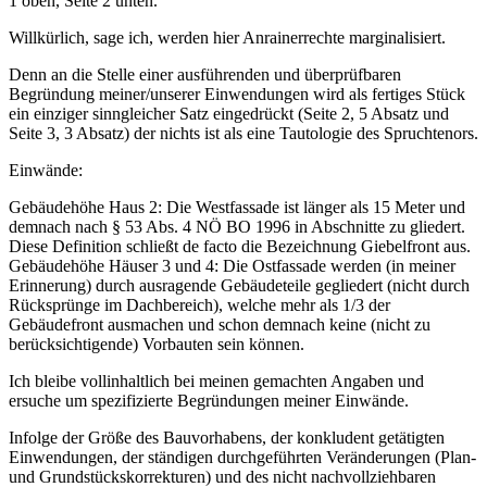
1 oben, Seite 2 unten.
Willkürlich, sage ich, werden hier Anrainerrechte marginalisiert.
Denn an die Stelle einer ausführenden und überprüfbaren
Begründung meiner/unserer Einwendungen wird als fertiges Stück
ein einziger sinngleicher Satz eingedrückt (Seite 2, 5 Absatz und
Seite 3, 3 Absatz) der nichts ist als eine Tautologie des Spruchtenors.
Einwände:
Gebäudehöhe Haus 2: Die Westfassade ist länger als 15 Meter und
demnach nach § 53 Abs. 4 NÖ BO 1996 in Abschnitte zu gliedert.
Diese Definition schließt de facto die Bezeichnung Giebelfront aus.
Gebäudehöhe Häuser 3 und 4: Die Ostfassade werden (in meiner
Erinnerung) durch ausragende Gebäudeteile gegliedert (nicht durch
Rücksprünge im Dachbereich), welche mehr als 1/3 der
Gebäudefront ausmachen und schon demnach keine (nicht zu
berücksichtigende) Vorbauten sein können.
Ich bleibe vollinhaltlich bei meinen gemachten Angaben und
ersuche um spezifizierte Begründungen meiner Einwände.
Infolge der Größe des Bauvorhabens, der konkludent getätigten
Einwendungen, der ständigen durchgeführten Veränderungen (Plan-
und Grundstückskorrekturen) und des nicht nachvollziehbaren