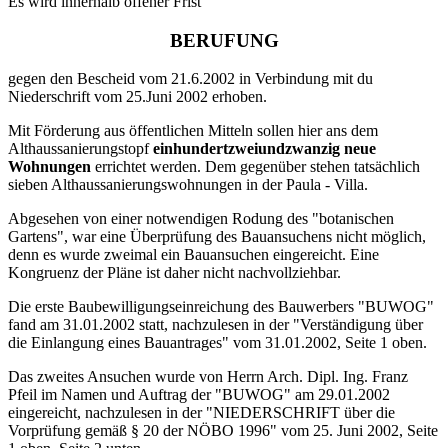
Es wird innerhalb offener Frist
BERUFUNG
gegen den Bescheid vom 21.6.2002 in Verbindung mit du
Niederschrift vom 25.Juni 2002 erhoben.
Mit Förderung aus öffentlichen Mitteln sollen hier ans dem
Althaussanierungstopf
einhundertzweiundzwanzig neue
Wohnungen
errichtet werden. Dem gegenüber stehen tatsächlich
sieben Althaussanierungswohnungen in der Paula - Villa.
Abgesehen von einer notwendigen Rodung des "botanischen
Gartens", war eine Überprüfung des Bauansuchens nicht möglich,
denn es wurde zweimal ein Bauansuchen eingereicht. Eine
Kongruenz der Pläne ist daher nicht nachvollziehbar.
Die erste Baubewilligungseinreichung des Bauwerbers "BUWOG"
fand am 31.01.2002 statt, nachzulesen in der "Verständigung über
die Einlangung eines Bauantrages" vom 31.01.2002, Seite 1 oben.
Das zweites Ansuchen wurde von Herrn Arch. Dipl. Ing. Franz
Pfeil im Namen und Auftrag der "BUWOG" am 29.01.2002
eingereicht, nachzulesen in der "NIEDERSCHRIFT über die
Vorprüfung gemäß § 20 der NÖBO 1996" vom 25. Juni 2002, Seite