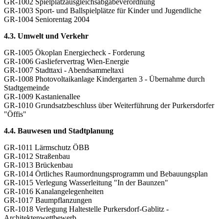
GR-1002 Spielplatzausgleichsabgabeverordnung
GR-1003 Sport- und Ballspielplätze für Kinder und Jugendliche
GR-1004 Seniorentag 2004
4.3. Umwelt und Verkehr
GR-1005 Ökoplan Energiecheck - Forderung
GR-1006 Gasliefervertrag Wien-Energie
GR-1007 Stadttaxi - Abendsammeltaxi
GR-1008 Photovoltaikanlage Kindergarten 3 - Übernahme durch
Stadtgemeinde
GR-1009 Kastanienallee
GR-1010 Grundsatzbeschluss über Weiterführung der Purkersdorfer
"Öffis"
4.4. Bauwesen und Stadtplanung
GR-1011 Lärmschutz ÖBB
GR-1012 Straßenbau
GR-1013 Brückenbau
GR-1014 Örtliches Raumordnungsprogramm und Bebauungsplan
GR-1015 Verlegung Wasserleitung "In der Baunzen"
GR-1016 Kanalangelegenheiten
GR-1017 Baumpflanzungen
GR-1018 Verlegung Haltestelle Purkersdorf-Gablitz -
Architektenwettbewerb