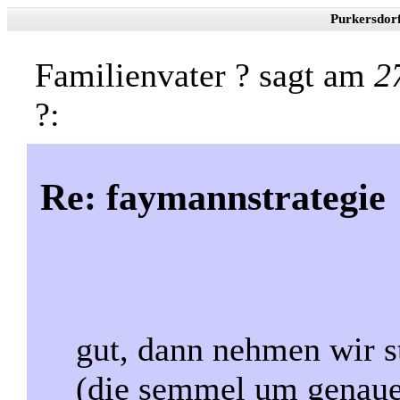
Purkersdor
Familienvater ? sagt am
2
?:
Re: faymannstrategie
gut, dann nehmen wir st
(die semmel um genauer