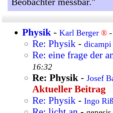
Beobachter messbar."
Physik
-
Karl Berger
®
Re: Physik
-
dicamp
Re: eine frage der a
16:32
Re: Physik
-
Josef 
Aktueller Beitrag
Re: Physik
-
Ingo Ri
Re: licht an
-
genesis