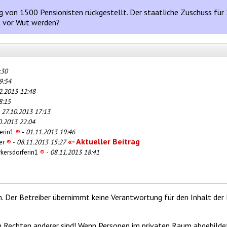
g von 1500 Pensionisten rückgestellt. Der staatliche Zuschuss für
ot vor Wut werden?
:30
9:54
2.2013 12:48
8:15
-
27.10.2013 17:13
0.2013 22:04
ferin1
®
-
01.11.2013 19:46
«- Aktueller Beitrag
er
®
-
08.11.2013 15:27
rkersdorferin1
®
-
08.11.2013 18:41
m. Der Betreiber übernimmt keine Verantwortung für den Inhalt der 
von Rechten anderer sind! Wenn Personen im privaten Raum abgebilde