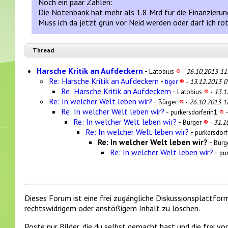
Noch ein paar Zahlen:
Die Notenbank hat mehr als 1.8 Mrd für die Finanzierun
Muss ich da jetzt grün vor Neid werden oder darf ich r
Thread
Harsche Kritik an Aufdeckern
-
Latobius
®
-
26.10.2013 11
Re: Harsche Kritik an Aufdeckern
-
tiger
®
-
13.12.2013 0
Re: Harsche Kritik an Aufdeckern
-
Latobius
®
-
13.1
Re: In welcher Welt leben wir?
-
Bürger
®
-
26.10.2013 1
Re: In welcher Welt leben wir?
-
purkersdorferin1
®
Re: In welcher Welt leben wir?
-
Bürger
®
-
31.1
Re: In welcher Welt leben wir?
-
purkersdor
Re: In welcher Welt leben wir?
-
Bürg
Re: In welcher Welt leben wir?
-
pu
Dieses Forum ist eine frei zugängliche Diskussionsplattfor
rechtswidrigem oder anstößigem Inhalt zu löschen.
Poste nur Bilder, die du selbst gemacht hast und die frei 