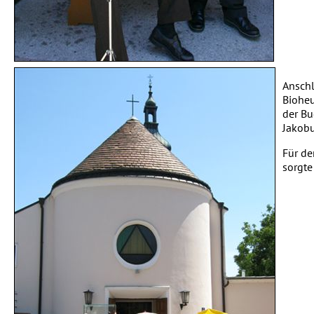
Anschl
Bioheu
der Bu
Jakobu
Für d
sorgte