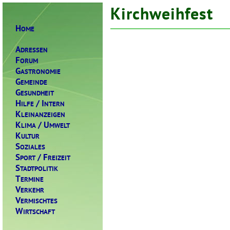
Kirchweihfest
H
OME
A
DRESSEN
F
ORUM
G
ASTRONOMIE
G
EMEINDE
G
ESUNDHEIT
H
/ I
ILFE
NTERN
K
LEINANZEIGEN
K
/ U
LIMA
MWELT
K
ULTUR
S
OZIALES
S
/ F
PORT
REIZEIT
S
TADTPOLITIK
T
ERMINE
V
ERKEHR
V
ERMISCHTES
W
IRTSCHAFT