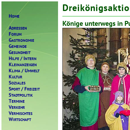
Dreikönigsakti
H
OME
Könige unterwegs in P
A
DRESSEN
F
ORUM
G
ASTRONOMIE
G
EMEINDE
G
ESUNDHEIT
H
/ I
ILFE
NTERN
K
LEINANZEIGEN
K
/ U
LIMA
MWELT
K
ULTUR
S
OZIALES
S
/ F
PORT
REIZEIT
S
TADTPOLITIK
T
ERMINE
V
ERKEHR
V
ERMISCHTES
W
IRTSCHAFT