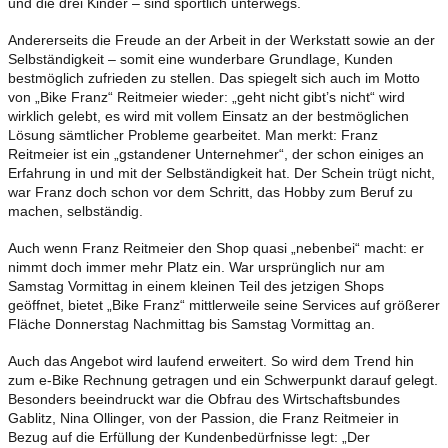
und die drei Kinder – sind sportlich unterwegs.
Andererseits die Freude an der Arbeit in der Werkstatt sowie an der
Selbständigkeit – somit eine wunderbare Grundlage, Kunden
bestmöglich zufrieden zu stellen. Das spiegelt sich auch im Motto
von „Bike Franz“ Reitmeier wieder: „geht nicht gibt’s nicht“ wird
wirklich gelebt, es wird mit vollem Einsatz an der bestmöglichen
Lösung sämtlicher Probleme gearbeitet. Man merkt: Franz
Reitmeier ist ein „gstandener Unternehmer“, der schon einiges an
Erfahrung in und mit der Selbständigkeit hat. Der Schein trügt nicht,
war Franz doch schon vor dem Schritt, das Hobby zum Beruf zu
machen, selbständig.
Auch wenn Franz Reitmeier den Shop quasi „nebenbei“ macht: er
nimmt doch immer mehr Platz ein. War ursprünglich nur am
Samstag Vormittag in einem kleinen Teil des jetzigen Shops
geöffnet, bietet „Bike Franz“ mittlerweile seine Services auf größerer
Fläche Donnerstag Nachmittag bis Samstag Vormittag an.
Auch das Angebot wird laufend erweitert. So wird dem Trend hin
zum e-Bike Rechnung getragen und ein Schwerpunkt darauf gelegt.
Besonders beeindruckt war die Obfrau des Wirtschaftsbundes
Gablitz, Nina Ollinger, von der Passion, die Franz Reitmeier in
Bezug auf die Erfüllung der Kundenbedürfnisse legt: „Der