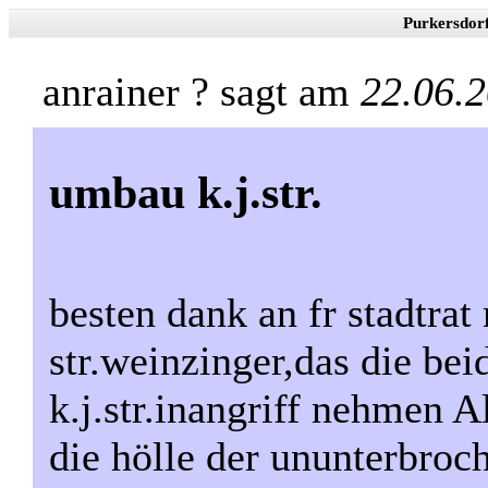
Purkersdor
anrainer ? sagt am
22.06.
umbau k.j.str.
besten dank an fr stadtra
str.weinzinger,das die bei
k.j.str.inangriff nehmen Al
die hölle der ununterbroc