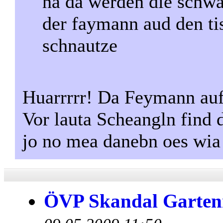
na da werden die schw
der faymann aud den ti
schnautze
Huarrrrr! Da Feymann au
Vor lauta Scheangln find 
jo no mea danebn oes wia
ÖVP Skandal Garten