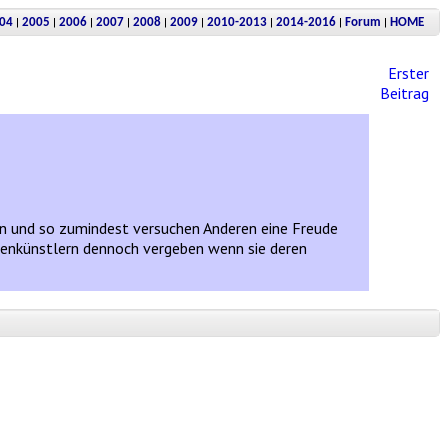
|
|
|
|
|
|
|
|
|
04
2005
2006
2007
2008
2009
2010-2013
2014-2016
Forum
HOME
Erster
Beitrag
ngen und so zumindest versuchen Anderen eine Freude
Laienkünstlern dennoch vergeben wenn sie deren