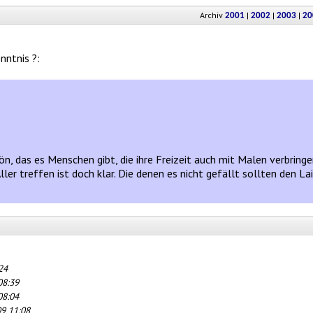
Archiv
|
|
|
2001
2002
2003
20
nntnis ?:
chön, das es Menschen gibt, die ihre Freizeit auch mit Malen verbri
ler treffen ist doch klar. Die denen es nicht gefällt sollten den 
24
08:39
08:04
09 11:08