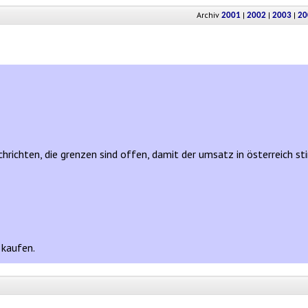
Archiv
|
|
|
2001
2002
2003
20
chrichten, die grenzen sind offen, damit der umsatz in österreich st
 kaufen.