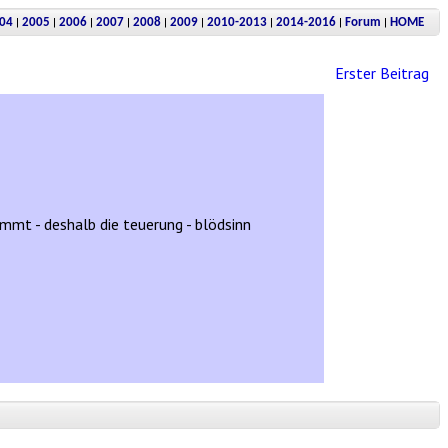
|
|
|
|
|
|
|
|
|
04
2005
2006
2007
2008
2009
2010-2013
2014-2016
Forum
HOME
Erster Beitrag
immt - deshalb die teuerung - blödsinn