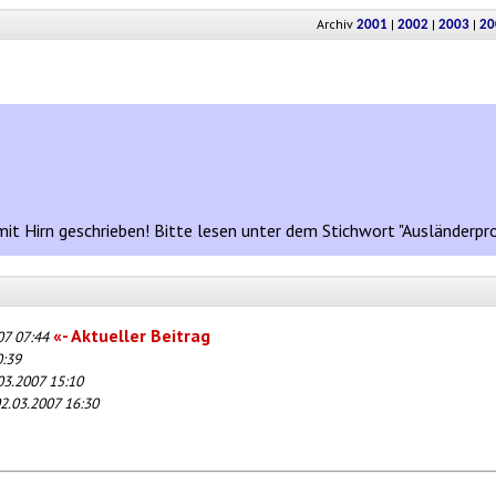
Archiv
|
|
|
2001
2002
2003
20
mit Hirn geschrieben! Bitte lesen unter dem Stichwort "Ausländerpr
«- Aktueller Beitrag
07 07:44
0:39
03.2007 15:10
2.03.2007 16:30