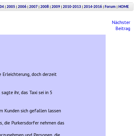
|
|
|
|
|
|
|
|
|
04
2005
2006
2007
2008
2009
2010-2013
2014-2016
Forum
HOME
Nächster
Beitrag
e Erleichterung, doch derzeit
agte ihr, das Taxi sei in 5
em Kunden sich gefallen lassen
es, die Purkersdorfer nehmen das
orzunehmen und Personen, die