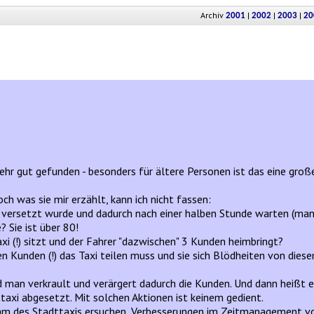
Archiv
|
|
|
2001
2002
2003
20
sehr gut gefunden - besonders für ältere Personen ist das eine groß
h was sie mir erzählt, kann ich nicht fassen:
) versetzt wurde und dadurch nach einer halben Stunde warten (man s
 Sie ist über 80!
axi (!) sitzt und der Fahrer "dazwischen" 3 Kunden heimbringt?
en Kunden (!) das Taxi teilen muss und sie sich Blödheiten von dies
und man verkrault und verärgert dadurch die Kunden. Und dann heißt 
ttaxi abgesetzt. Mit solchen Aktionen ist keinem gedient.
eam des Stadttaxis ersuchen, Verbesserungen im Zeitmanagement v