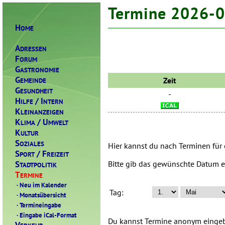
Termine 2026-
H
OME
A
DRESSEN
F
ORUM
G
ASTRONOMIE
G
Zeit
EMEINDE
G
ESUNDHEIT
-
H
/ I
ILFE
NTERN
K
LEINANZEIGEN
K
/ U
LIMA
MWELT
K
ULTUR
S
OZIALES
Hier kannst du nach Terminen für
S
/ F
PORT
REIZEIT
S
Bitte gib das gewünschte Datum e
TADTPOLITIK
T
ERMINE
·
Neu im Kalender
Tag:
·
Monatsübersicht
·
Termineingabe
·
Eingabe iCal-Format
Du kannst Termine anonym eingebe
V