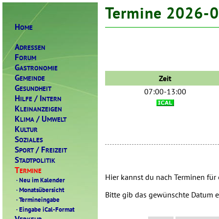
Termine 2026-
H
OME
A
DRESSEN
F
ORUM
G
ASTRONOMIE
G
Zeit
EMEINDE
G
ESUNDHEIT
07:00-13:00
H
/ I
ILFE
NTERN
K
LEINANZEIGEN
K
/ U
LIMA
MWELT
K
ULTUR
S
OZIALES
S
/ F
PORT
REIZEIT
S
TADTPOLITIK
T
ERMINE
Hier kannst du nach Terminen für
·
Neu im Kalender
·
Monatsübersicht
Bitte gib das gewünschte Datum e
·
Termineingabe
·
Eingabe iCal-Format
V