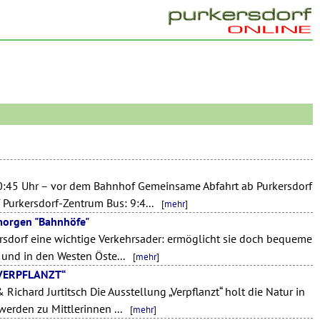
 10:45 Uhr – vor dem Bahnhof Gemeinsame Abfahrt ab Purkersdorf
 Purkersdorf-Zentrum Bus: 9:4...
[
mehr
]
morgen "Bahnhöfe"
kersdorf eine wichtige Verkehrsader: ermöglicht sie doch bequeme
und in den Westen Öste...
[
mehr
]
 „VERPFLANZT“
Richard Jurtitsch Die Ausstellung „Verpflanzt“ holt die Natur in
werden zu Mittlerinnen ...
[
mehr
]