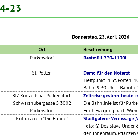
04-23
Donnerstag, 23. April 2026
Ort
Beschreibung
Purkersdorf
Restmüll 770-1100l
St. Pölten
Demo für den Notarzt
Treffpunkt in St. Pölten:
Bahn: 9:30 Uhr – Bahnhof
BIZ Konzertsaal Purkersdorf,
Zeitreise gestern-heute-
Schwarzhubergasse 5 3002
Die Bahnlinie ist für Pur
Purkersdorf
Fortbewegung nach Wien 
Kulturverein "Die Bühne"
Stadtgalerie Vernissage
Foto: © Desislava Unger & 
den Innenraum. Pflanzen 