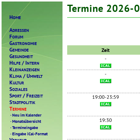
Termine 2026-
H
OME
A
DRESSEN
F
ORUM
G
ASTRONOMIE
G
Zeit
EMEINDE
G
ESUNDHEIT
-
H
/ I
ILFE
NTERN
K
LEINANZEIGEN
-
K
/ U
LIMA
MWELT
K
ULTUR
S
OZIALES
S
/ F
PORT
REIZEIT
19:00-23:59
S
TADTPOLITIK
T
ERMINE
·
Neu im Kalender
19:30
·
Monatsübersicht
·
Termineingabe
·
Eingabe iCal-Format
V