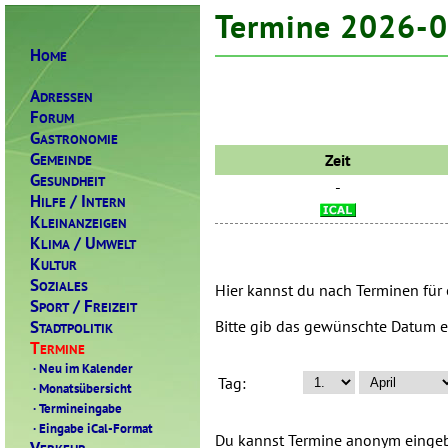
Termine 2026-
H
OME
A
DRESSEN
F
ORUM
G
ASTRONOMIE
G
Zeit
EMEINDE
G
ESUNDHEIT
-
H
/ I
ILFE
NTERN
K
LEINANZEIGEN
K
/ U
LIMA
MWELT
K
ULTUR
S
OZIALES
Hier kannst du nach Terminen für
S
/ F
PORT
REIZEIT
S
Bitte gib das gewünschte Datum e
TADTPOLITIK
T
ERMINE
·
Neu im Kalender
Tag:
·
Monatsübersicht
·
Termineingabe
·
Eingabe iCal-Format
Du kannst Termine anonym eingebe
V