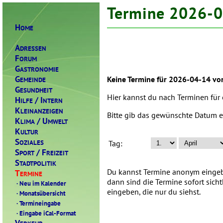
Termine 2026-
H
OME
A
DRESSEN
F
ORUM
G
ASTRONOMIE
G
Keine Termine für 2026-04-14 vo
EMEINDE
G
ESUNDHEIT
Hier kannst du nach Terminen für
H
/ I
ILFE
NTERN
K
LEINANZEIGEN
Bitte gib das gewünschte Datum e
K
/ U
LIMA
MWELT
K
ULTUR
S
OZIALES
Tag:
S
/ F
PORT
REIZEIT
S
TADTPOLITIK
Du kannst Termine anonym eingebe
T
ERMINE
dann sind die Termine sofort sich
·
Neu im Kalender
eingeben, die nur du siehst.
·
Monatsübersicht
·
Termineingabe
·
Eingabe iCal-Format
V