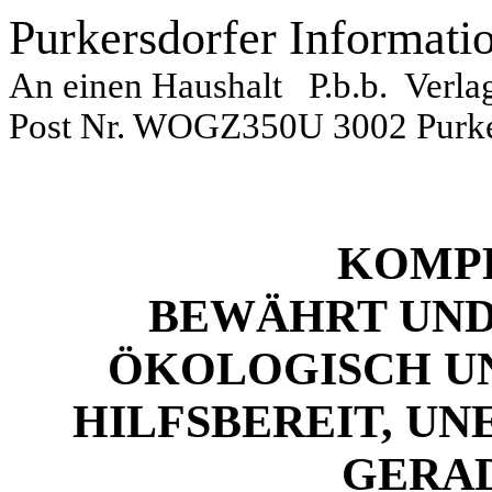
Purkersdorfer Informati
An einen Haushalt
P.b.b.
Verla
Post Nr. WOGZ350U 3002 Purke
KOMPE
BEWÄHRT UND
ÖKOLOGISCH UN
HILFSBEREIT, UN
GERAD