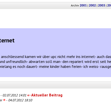
Archiv
|
|
|
2001
2002
2003
20
ternet
anschliessend kamen wir über upc nicht mehr ins internet- auch das d
nd unfreundlich- abwarten soll man- den repariert wird erst seit 
wielang es noch dauert- meine kinder haben ferien- ich weiss- rausg
«- Aktueller Beitrag
-
02.07.2012 14:01
er
®
-
04.07.2012 18:10