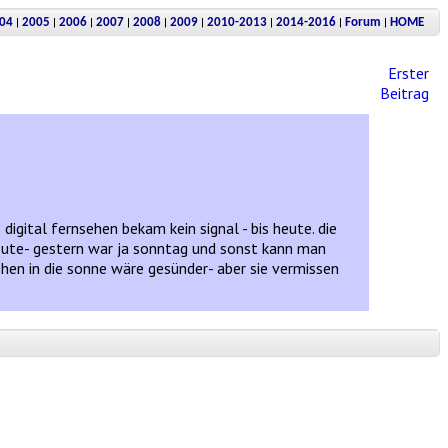
|
|
|
|
|
|
|
|
|
04
2005
2006
2007
2008
2009
2010-2013
2014-2016
Forum
HOME
Erster
Beitrag
igital fernsehen bekam kein signal - bis heute. die
heute- gestern war ja sonntag und sonst kann man
ehen in die sonne wäre gesünder- aber sie vermissen