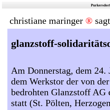
Purkersdor
christiane maringer
®
sag
glanzstoff-solidarität
Am Donnerstag, dem 24. J
dem Werkstor der von der
bedrohten Glanzstoff AG 
statt (St. Pölten, Herzoge