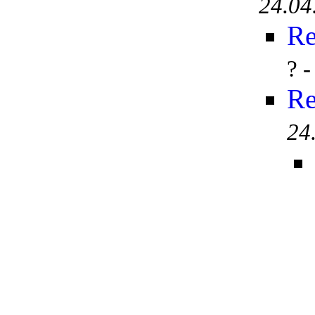
24.04
Re
? 
Re
24