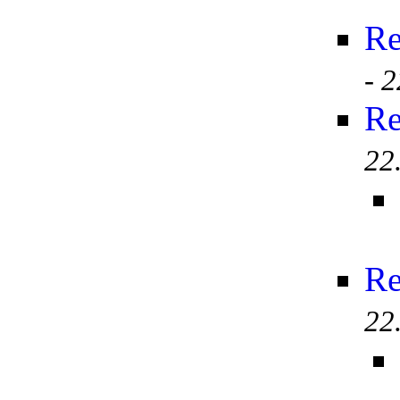
R
-
2
R
22
R
22