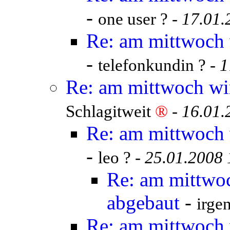
-
one user ? -
17.01.
Re: am mittwoch 
-
telefonkundin ? -
1
Re: am mittwoch wi
Schlagitweit
®
-
16.01.
Re: am mittwoch 
-
leo ? -
25.01.2008 
Re: am mittwo
abgebaut
-
irge
Re: am mittwoch 