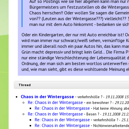
Auf so Postings wie sie hier abgehen kann man nur 
Bürgermeisters um festzustellen ob die Wintergass
Chaos herrschen!! Oder wollen Sie sagen die Gemei
von?? (Leuten aus der Wintergasse???) vielleicht?
man nur mit dem Auto hinkommt - bedanken sie sich
Oder ein Kindergarten, der nur mit Auto erreichbar ist!
wird man immer nur schwarz/weiß sehen, vernünftige Ko
immer und überall noch ein paar Autos hin, das kann m
Grün macht depressiv und bringt kein Geld... Die Firma P
nur eine ständige Verschlechterung der Lebensqualität d
Ordnung, der man sich am besten wortlos unterwerfen so
und, wie man sieht, gibt es diese wohltuende Meinung e
Thread
Chaos in der Wintergasse
-
verkehrshölle ? -
19.11.2008 15
Re: Chaos in der Wintergasse
-
ein bewohner ? -
29.11.20
Re: Chaos in der Wintergasse
-
Hat keine Ahnung aber
Re: Chaos in der Wintergasse
-
Besen ? -
19.11.2008 21:2
Re: Chaos in der Wintergasse
-
verkehrshölle ? -
25.1
Re: Chaos in der Wintergasse
-
Nichtinwienarbeitende