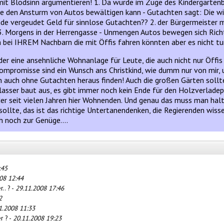
mit Blödsinn argumentieren! 1. Da wurde im Zuge des Kindergartenb
e den Ansturm von Autos bewältigen kann - Gutachten sagt: Die win
nde vergeudet Geld für sinnlose Gutachten?? 2. der Bürgermeister 
? 3. Morgens in der Herrengasse - Unmengen Autos bewegen sich Ric
 bei IHREM Nachbarn die mit Öffis fahren könnten aber es nicht tu
 Oder eine ansehnliche Wohnanlage für Leute, die auch nicht nur Öff
mpromisse sind ein Wunsch ans Christkind, wie dumm nur von mir, 
an auch ohne Gutachten heraus finden! Auch die großen Gärten soll
lasser baut aus, es gibt immer noch kein Ende für den Holzverladepl
er seit vielen Jahren hier Wohnenden. Und genau das muss man halt 
llte, das ist das richtige Untertanendenken, die Regierenden wiss
h noch zur Genüge....
:45
08 12:44
.. ? -
29.11.2008 17:46
2
1.2008 11:33
r ? -
20.11.2008 19:23