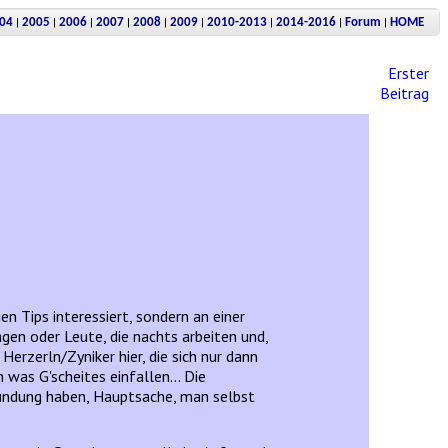
|
|
|
|
|
|
|
|
|
04
2005
2006
2007
2008
2009
2010-2013
2014-2016
Forum
HOME
Erster
Beitrag
n Tips interessiert, sondern an einer
gen oder Leute, die nachts arbeiten und,
Herzerln/Zyniker hier, die sich nur dann
was G'scheites einfallen... Die
gründung haben, Hauptsache, man selbst